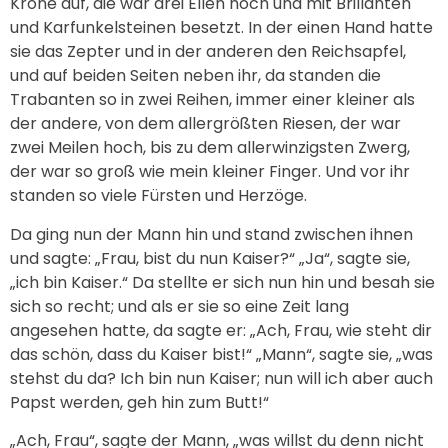
Krone auf, die war drei Ellen hoch und mit Brillanten
und Karfunkelsteinen besetzt. In der einen Hand hatte
sie das Zepter und in der anderen den Reichsapfel,
und auf beiden Seiten neben ihr, da standen die
Trabanten so in zwei Reihen, immer einer kleiner als
der andere, von dem allergrößten Riesen, der war
zwei Meilen hoch, bis zu dem allerwinzigsten Zwerg,
der war so groß wie mein kleiner Finger. Und vor ihr
standen so viele Fürsten und Herzöge.
Da ging nun der Mann hin und stand zwischen ihnen
und sagte: „Frau, bist du nun Kaiser?“ „Ja“, sagte sie,
„ich bin Kaiser.“ Da stellte er sich nun hin und besah sie
sich so recht; und als er sie so eine Zeit lang
angesehen hatte, da sagte er: „Ach, Frau, wie steht dir
das schön, dass du Kaiser bist!“ „Mann“, sagte sie, „was
stehst du da? Ich bin nun Kaiser; nun will ich aber auch
Papst werden, geh hin zum Butt!“
„Ach, Frau“, sagte der Mann, „was willst du denn nicht