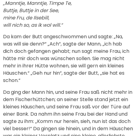
„Manntje, Manntje, Timpe Te,
Buttje, Buttje in der See,
mine Fru, de Ilsebill,
will nich so, as ik wol will.“
Da kam der Butt angeschwommen und sagte: „Na,
was will sie denn?“ „Ach“, sagte der Mann, „ich hab
dich doch gefangen gehabt; nun sagt meine Frau, ich
hätte mir doch was wünschen sollen. Sie mag nicht
mehr in ihrer Hütte wohnen, sie will gern ein kleines
Häuschen.“ „Geh nur hin“, sagte der Butt, „sie hat es
schon.“
Da ging der Mann hin, und seine Frau saß nicht mehr in
dem Fischerhüttchen; an seiner Stelle stand jetzt ein
kleines Häuschen, und seine Frau saß vor der Türe auf
einer Bank. Da nahm ihn seine Frau bei der Hand und
sagte zu ihm: „Komm nur herein, sieh, nun ist das doch
viel besser!“ Da gingen sie hinein, und in dem Häuschen
war ein kleiner Vorplatz und eine kleine, allerliebste