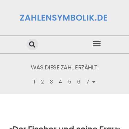
WAS DIESE ZAHL ERZÄHLT:
1
2
3
4
5
6
7