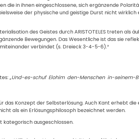
sen die in ihnen eingeschlossene, sich ergänzende Polaritä
pielsweise der physische und geistige Durst nicht wirklic
erialisation des Geistes durch ARISTOTELES treten als ä
ergänzende Bewegungen. Das Wesentliche ist das sie reflek
 miteinander verbindet (s. Dreieck 3-4-5-6).³
es: „
Und-es-schuf Elohim den-Menschen in-seinem-Bil
für das Konzept der Selbsterlösung. Auch Kant erhebt die
icht als ein Erlösungsphilosoph bezeichnet werden.
aft kategorisch ausgeschlossen.