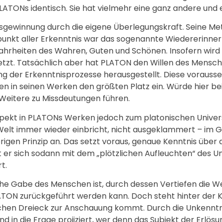
ATONs identisch. Sie hat vielmehr eine ganz andere und 
nisgewinnung durch die eigene Überlegungskraft. Seine Me
unkt aller Erkenntnis war das sogenannte Wiedererinne
hrheiten des Wahren, Guten und Schönen. Insofern wir
etzt. Tatsächlich aber hat PLATON den Willen des Mensch
ang der Erkenntnisprozesse herausgestellt. Diese voraus
en in seinen Werken den größten Platz ein. Würde hier b
Weitere zu Missdeutungen führen.
ekt in PLATONs Werken jedoch zum platonischen Universal
Welt immer wieder einbricht, nicht ausgeklammert – im G
igen Prinzip an. Das setzt voraus, genaue Kenntnis über
gt er sich sodann mit dem „plötzlichen Aufleuchten“ des 
t.
ische Gabe des Menschen ist, durch dessen Vertiefen die
PLATON zurückgeführt werden kann. Doch steht hinter der 
ischen Dreieck zur Anschauung kommt. Durch die Unkenntn
nd in die Frage projiziert, wer denn das Subjekt der Erlös