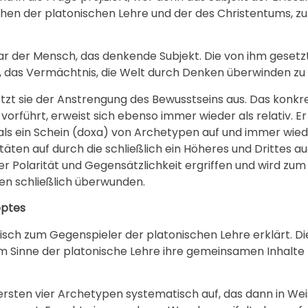
schen der platonischen Lehre und der des Christentums, 
bar der Mensch, das denkende Subjekt. Die von ihm geset
 das Vermächtnis, die Welt durch Denken überwinden zu
tzt sie der Anstrengung des Bewusstseins aus. Das konkr
führt, erweist sich ebenso immer wieder als relativ. Er 
, als ein Schein (doxa) von Archetypen auf und immer wiede
ten auf durch die schließlich ein Höheres und Drittes aug
olarität und Gegensätzlichkeit ergriffen und wird zum A
ten schließlich überwunden.
eptes
sch zum Gegenspieler der platonischen Lehre erklärt. Di
, im Sinne der platonische Lehre ihre gemeinsamen Inhalt
rsten vier Archetypen systematisch auf, das dann in Wei