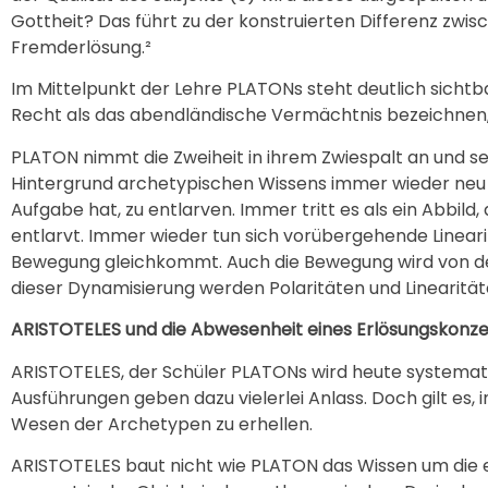
Gottheit? Das führt zu der konstruierten Differenz zwi
Fremderlösung.²
Im Mittelpunkt der Lehre PLATONs steht deutlich sicht
Recht als das abendländische Vermächtnis bezeichnen,
PLATON nimmt die Zweiheit in ihrem Zwiespalt an und se
Hintergrund archetypischen Wissens immer wieder neu vor
Aufgabe hat, zu entlarven. Immer tritt es als ein Abbild
entlarvt. Immer wieder tun sich vorübergehende Linearitä
Bewegung gleichkommt. Auch die Bewegung wird von der P
dieser Dynamisierung werden Polaritäten und Linearitä
ARISTOTELES und die Abwesenheit eines Erlösungskonz
ARISTOTELES, der Schüler PLATONs wird heute systemati
Ausführungen geben dazu vielerlei Anlass. Doch gilt es
Wesen der Archetypen zu erhellen.
ARISTOTELES baut nicht wie PLATON das Wissen um die e