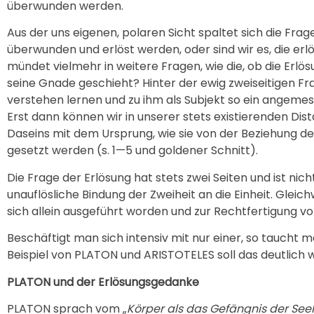
überwunden werden.
Aus der uns eigenen, polaren Sicht spaltet sich die Fra
überwunden und erlöst werden, oder sind wir es, die erl
mündet vielmehr in weitere Fragen, wie die, ob die Erlö
seine Gnade geschieht? Hinter der ewig zweiseitigen Fra
verstehen lernen und zu ihm als Subjekt so ein angemess
Erst dann können wir in unserer stets existierenden Di
Daseins mit dem Ursprung, wie sie von der Beziehung der
gesetzt werden (s. 1—5 und goldener Schnitt).
Die Frage der Erlösung hat stets zwei Seiten und ist ni
unauflösliche Bindung der Zweiheit an die Einheit. Glei
sich allein ausgeführt worden und zur Rechtfertigung v
Beschäftigt man sich intensiv mit nur einer, so tauch
Beispiel von PLATON und ARISTOTELES soll das deutlich 
PLATON und der Erlösungsgedanke
PLATON sprach vom „
Körper als das Gefängnis der See