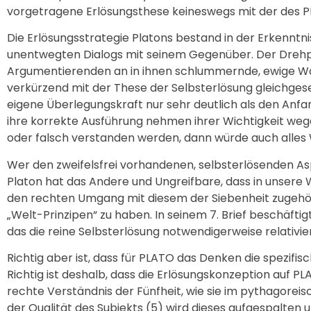
vorgetragene Erlösungsthese keineswegs mit der des PL
Die Erlösungsstrategie Platons bestand in der Erkennt
unentwegten Dialogs mit seinem Gegenüber. Der Drehp
Argumentierenden an in ihnen schlummernde, ewige Wa
verkürzend mit der These der Selbsterlösung gleichges
eigene Überlegungskraft nur sehr deutlich als den Anf
ihre korrekte Ausführung nehmen ihrer Wichtigkeit weg
oder falsch verstanden werden, dann würde auch alles 
Wer den zweifelsfrei vorhandenen, selbsterlösenden Asp
Platon hat das Andere und Ungreifbare, dass in unsere 
den rechten Umgang mit diesem der Siebenheit zugehör
„Welt-Prinzipen“ zu haben. In seinem 7. Brief beschäfti
das die reine Selbsterlösung notwendigerweise relativier
Richtig aber ist, dass für PLATO das Denken die spezif
Richtig ist deshalb, dass die Erlösungskonzeption auf 
rechte Verständnis der Fünfheit, wie sie im pythagore
der Qualität des Subjekts (5) wird dieses aufgespalten u