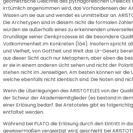
geometrische Gleichnis des pythagoreischen Dreiecks au
irrtümlich angenommen wird, das Vorhandensein der Ar
Wissen um sie aus und wendet es unmittelbar an. ARISTO
Die Archetypen sind in diesem nicht die formalen Zahlen,
würden sie außerhalb eines zu erkennenden universellen
Grundlage seiner Denkprozesse ist die besondere Qualität
Vollkommenheit im Konkreten (1à4). Insofern spricht all
und Vielheit, von Gottheit und Welt das Ur-Gesetz berei
aus dieser Sicht auch nur Metaphern, aber eben die be
er sie in einem anderen Licht sehen und nicht der Polar
stehen nicht im Jenseitigen. Am besten können wir die
welche ebenfalls nicht identisch sind. Die Noten sind ni
Wenn die Überlegungen des ARISTOTELES von der Qualit
der Schwur der Akademiemitglieder (es bestand in dem „
einer Erlösung bedarf. Bei Aristoteles gibt es folgericht
entfaltet werden.
Während bei PLATO die Erlösung durch den Eintritt in d
gewissermaßen vergeistigt wird, geschieht bei ARISTOTE