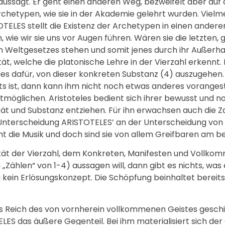
ssagt. Er geht einen anderen Weg, bezweifelt aber auf d
chetypen, wie sie in der Akademie gelehrt wurden. Viel
TELES stellt die Existenz der Archetypen in einen andere
 wie wir sie uns vor Augen führen. Wären sie die letzten, 
 Weltgesetzes stehen und somit jenes durch ihr Außerhalb
, welche die platonische Lehre in der Vierzahl erkennt. I
es dafür, von dieser konkreten Substanz (4) auszugehen. 
ts ist, dann kann ihm nicht noch etwas anderes vorangest
stmöglichen. Aristoteles bedient sich ihrer bewusst und 
ität und Substanz entziehen. Für ihn erwachsen auch die Za
 Unterscheidung ARISTOTELES’ an der Unterscheidung von
cht die Musik und doch sind sie von allem Greifbaren am be
ät der Vierzahl, dem Konkreten, Manifesten und Vollko
Zählen“ von 1-4) aussagen will, dann gibt es nichts, was
ig kein Erlösungskonzept. Die Schöpfung beinhaltet bereits 
as Reich des von vornherein vollkommenen Geistes geschi
LES das äußere Gegenteil. Bei ihm materialisiert sich der