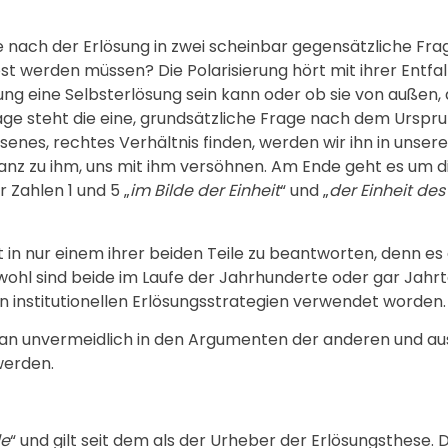
ge nach der Erlösung in zwei scheinbar gegensätzliche Fra
öst werden müssen? Die Polarisierung hört mit ihrer Entfa
sung eine Selbsterlösung sein kann oder ob sie von außen
ge steht die eine, grundsätzliche Frage nach dem Ursprun
enes, rechtes Verhältnis finden, werden wir ihn in unser
stanz zu ihm, uns mit ihm versöhnen. Am Ende geht es um 
 Zahlen 1 und 5 „
im Bilde der Einheit
“ und „
der Einheit des
cht in nur einem ihrer beiden Teile zu beantworten, denn 
chwohl sind beide im Laufe der Jahrhunderte oder gar Jah
on institutionellen Erlösungsstrategien verwendet worden.
t man unvermeidlich in den Argumenten der anderen und a
werden.
le
“ und gilt seit dem als der Urheber der Erlösungsthese. 