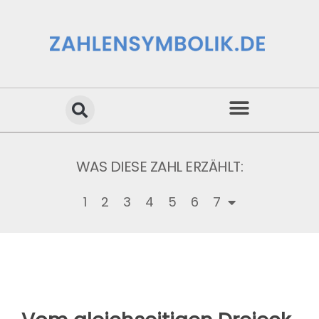
WAS DIESE ZAHL ERZÄHLT:
1
2
3
4
5
6
7