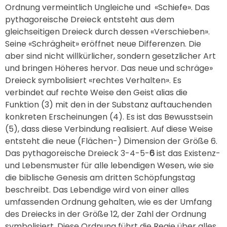
Ordnung vermeintlich Ungleiche und «Schiefe». Das
pythagoreische Dreieck entsteht aus dem
gleichseitigen Dreieck durch dessen «Verschieben».
Seine «Schrägheit» eröffnet neue Differenzen. Die
aber sind nicht willkürlicher, sondern gesetzlicher Art
und bringen Höheres hervor. Das neue und schräge»
Dreieck symbolisiert «rechtes Verhalten». Es
verbindet auf rechte Weise den Geist alias die
Funktion (3) mit den in der Substanz auftauchenden
konkreten Erscheinungen (4). Es ist das Bewusstsein
(5), dass diese Verbindung realisiert. Auf diese Weise
entsteht die neue (Flächen-) Dimension der Größe 6.
Das pythagoreische Dreieck 3-4-5-
6
ist das Existenz-
und Lebensmuster für alle lebendigen Wesen, wie sie
die biblische Genesis am dritten Schöpfungstag
beschreibt. Das Lebendige wird von einer alles
umfassenden Ordnung gehalten, wie es der Umfang
des Dreiecks in der Größe 12, der Zahl der Ordnung
symbolisiert. Diese Ordnung führt die Regie über alles