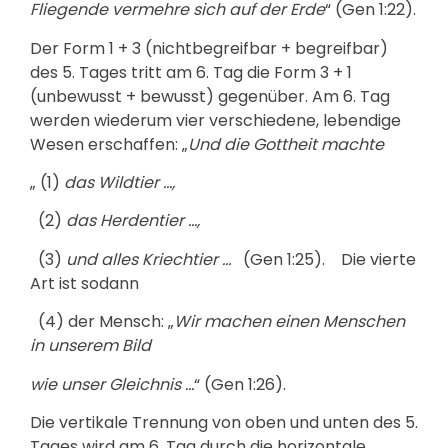
Fliegende vermehre sich auf der Erde
“ (Gen 1:22).
Der Form 1 + 3 (nichtbegreifbar + begreifbar)
des 5. Tages tritt am 6. Tag die Form 3 + 1
(unbewusst + bewusst) gegenüber. Am 6. Tag
werden wiederum vier verschiedene, lebendige
Wesen erschaffen: „
Und die Gottheit
machte
„ (1)
das Wildtier …,
(2)
das Herdentier …,
(3)
und alles Kriechtier …
(Gen 1:25).
Die vierte
Art ist sodann
(4) der Mensch: „
Wir machen einen Menschen
in unserem Bild
wie unser Gleichnis …
“ (Gen 1:26).
Die vertikale Trennung von oben und unten des 5.
Tages wird am 6. Tag durch die horizontale