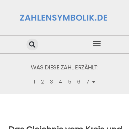
WAS DIESE ZAHL ERZÄHLT:
1
2
3
4
5
6
7