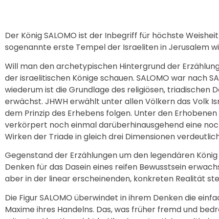
Der König SALOMO ist der Inbegriff für höchste Weishe
sogenannte erste Tempel der Israeliten in Jerusalem wi
Will man den archetypischen Hintergrund der Erzählung
der israelitischen Könige schauen. SALOMO war nach S
wiederum ist die Grundlage des religiösen, triadische
erwächst. JHWH erwählt unter allen Völkern das Volk Isra
dem Prinzip des Erhebens folgen. Unter den Erhobenen 
verkörpert noch einmal darüberhinausgehend eine nochm
Wirken der Triade in gleich drei Dimensionen verdeutlich
Gegenstand der Erzählungen um den legendären König S
Denken für das Dasein eines reifen Bewusstsein erwachs
aber in der linear erscheinenden, konkreten Realität st
Die Figur SALOMO überwindet in ihrem Denken die einfac
Maxime ihres Handelns. Das, was früher fremd und bedr