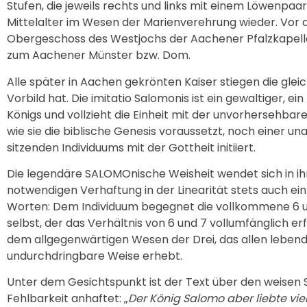
Stufen, die jeweils rechts und links mit einem Löwenpaar
Mittelalter im Wesen der Marienverehrung wieder. Vor al
Obergeschoss des Westjochs der Aachener Pfalzkapelle 
zum Aachener Münster bzw. Dom.
Alle später in Aachen gekrönten Kaiser stiegen die gl
Vorbild hat. Die imitatio Salomonis ist ein gewaltiger, e
Königs und vollzieht die Einheit mit der unvorhersehbare
wie sie die biblische Genesis voraussetzt, noch einer u
sitzenden Individuums mit der Gottheit initiiert.
Die legendäre SALOMOnische Weisheit wendet sich in ih
notwendigen Verhaftung in der Linearität stets auch ein 
Worten: Dem Individuum begegnet die vollkommene 6 un
selbst, der das Verhältnis von 6 und 7 vollumfänglich er
dem allgegenwärtigen Wesen der Drei, das allen leben
undurchdringbare Weise erhebt.
Unter dem Gesichtspunkt ist der Text über den weisen
Fehlbarkeit anhaftet: „
Der König Salomo aber liebte vi