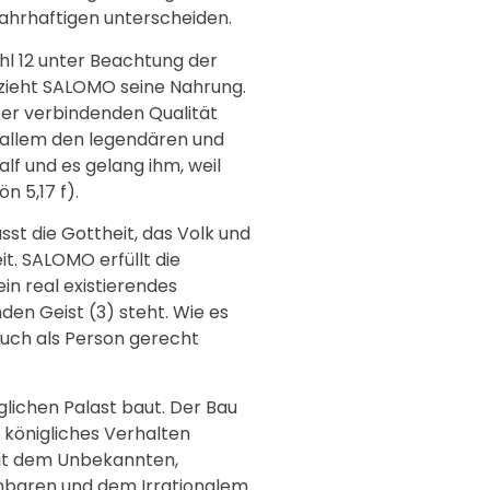
wahrhaftigen unterscheiden.
hl 12 unter Beachtung der
bezieht SALOMO seine Nahrung.
eser verbindenden Qualität
r allem den legendären und
lf und es gelang ihm, weil
 5,17 f).
st die Gottheit, das Volk und
it. SALOMO erfüllt die
in real existierendes
en Geist (3) steht. Wie es
uch als Person gerecht
glichen Palast baut. Der Bau
e königliches Verhalten
 mit dem Unbekannten,
enbaren und dem Irrationalem