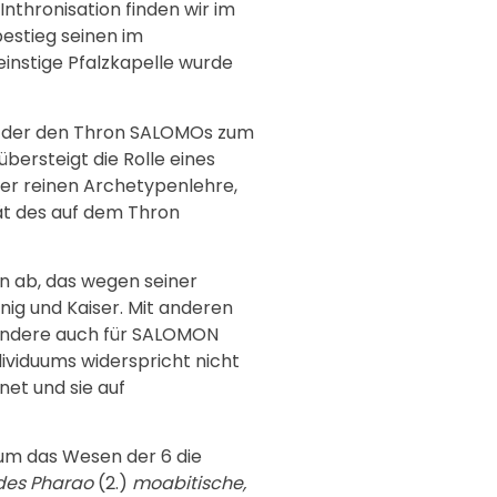
Inthronisation finden wir im
bestieg seinen im
instige Pfalzkapelle wurde
n, der den Thron SALOMOs zum
übersteigt die Rolle eines
 der reinen Archetypenlehre,
tät des auf dem Thron
n ab, das wegen seiner
önig und Kaiser. Mit anderen
sondere auch für SALOMON
ndividuums widerspricht nicht
et und sie auf
um das Wesen der 6 die
des Pharao
(2.)
moabitische,