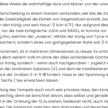
 diese Weise die wahrhaftige Hure und Mutter von der un
nterscheidung zu einem Ganzen verbunden, wie das die Za
die Zweistelligkeit die Einheit von Gegensätzen erstellt, 
n den König und sein Haus.
“ (1 Kön 4,7f). Nur aufgrund di
 nur die zwei Königreiche JUDA und ISRAEL, er konnte vo
hm, weil ihm der „Andere“, HIRAM, der König von Tyrus ha
chern, sondern eines von gottgegebener Ruhe war (1 Kön
onstriert, ist in mehreren Dimensionen zu Hause. Es umfas
g dient seinem Volk im Sinne der alles verbindende Gotthe
ur König, sondern – wenn auch nachgeordnet – zugleich e
en der konkreten Substanz (4) und dem sie manifestierend
eck der Größen 3-4-5-
6
fordert, muss er der Spannung a
 Sechs / Sex erwachsen lassen.
llung des Tempels auch noch sein privates Haus, den köni
st wichtig, denn sie berichtet davon, dass selbst und gerad
t in der Ordnung der 12 zu stehen, bedeutet nicht, auch
erden. Die Spannung zwischen dem Rationalen und Berech