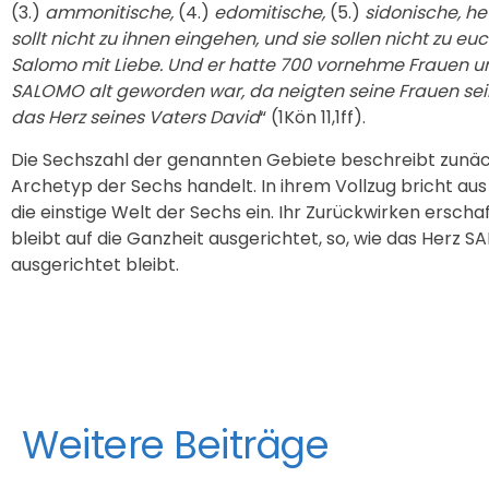
(3.)
ammonitische,
(4.)
edomitische,
(5.)
sidonische, he
sollt nicht zu ihnen eingehen, und sie sollen nicht zu e
Salomo mit Liebe. Und er hatte 700 vornehme Frauen und
SALOMO alt geworden war, da neigten seine Frauen sein 
das Herz seines Vaters David
“ (1Kön 11,1ff).
Die Sechszahl der genannten Gebiete beschreibt zunächst
Archetyp der Sechs handelt. In ihrem Vollzug bricht au
die einstige Welt der Sechs ein. Ihr Zurückwirken erscha
bleibt auf die Ganzheit ausgerichtet, so, wie das Herz
ausgerichtet bleibt.
Weitere Beiträge