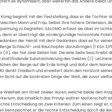
insofern es dynamisiert, aber weiterhin das Andere bleibt u
König beginnt mit der Feststellung, dass er die Tochter 
 zwischen Mann und Frau. Selbst ihre höhere Dimension, d
 Spannung zu begreifen. SALOMO erfasst sie aber im Licht
nn er überträgt die vordergründige horizontale Polaritä
Gedanken der Heirat mit dem Gedanken, dass es für sein
rge Schlacht- und Rauchopfer darzubringen (1 Kön 3,1ff).
s (
✡
), der hat zwei Seiten hat. Die eine Seite beschreibt
i stattfindende Substantivierung des Geistes (

). Letzter
öhen der Berge auf die Erde bringt und dafür dem Name
 denkt triadisch und erweitert darin den Horizont seine
 Sicht auf die konkreten Dinge der Welt, die zuvor vielf
che Weisheit am Streit zweier Huren, welche beide den An
iterium, das inhaltlich das Prinzip wahrer Mutterschaft ist
echte Entscheidung an zwei Kriterien. Zum einen zeigt er
n kennzeichnet er die rechte Entscheidung durch die Be