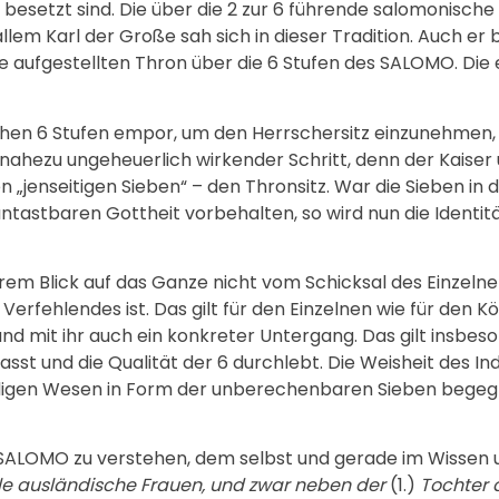
 besetzt sind. Die über die 2 zur 6 führende salomonische 
lem Karl der Große sah sich in dieser Tradition. Auch er 
aufgestellten Thron über die 6 Stufen des SALOMO. Die e
eichen 6 Stufen empor, um den Herrschersitz einzunehme
in nahezu ungeheuerlich wirkender Schritt, denn der Kaiser 
n „jenseitigen Sieben“ – den Thronsitz. War die Sieben in
nantastbaren Gottheit vorbehalten, so wird nun die Identi
rem Blick auf das Ganze nicht vom Schicksal des Einzelne
Verfehlendes ist. Das gilt für den Einzelnen wie für den K
d mit ihr auch ein konkreter Untergang. Das gilt insbe
fasst und die Qualität der 6 durchlebt. Die Weisheit des I
digen Wesen in Form der unberechenbaren Sieben begegn
 SALOMO zu verstehen, dem selbst und gerade im Wissen 
ele ausländische Frauen, und zwar neben der
(1.)
Tochter 