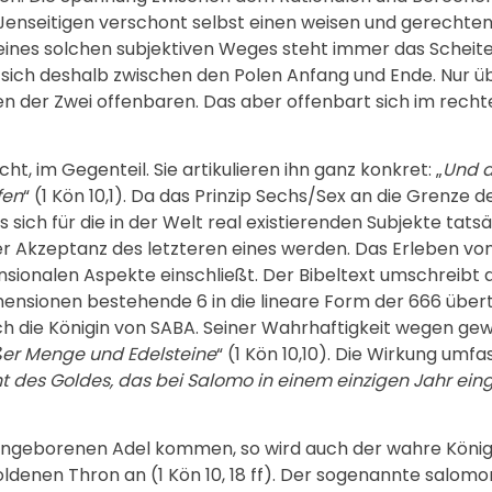
nseitigen verschont selbst einen weisen und gerechten K
nes solchen subjektiven Weges steht immer das Scheiter
 sich deshalb zwischen den Polen Anfang und Ende. Nur ü
en der Zwei offenbaren. Das aber offenbart sich im rech
 im Gegenteil. Sie artikulieren ihn ganz konkret: „
Und d
fen
“ (1 Kön 10,1). Da das Prinzip Sechs/Sex an die Grenze d
 sich für die in der Welt real existierenden Subjekte tats
Akzeptanz des letzteren eines werden. Das Erleben von S
sionalen Aspekte einschließt. Der Bibeltext umschreibt 
mensionen bestehende 6 in die lineare Form der 666 über
h die Königin von SABA. Seiner Wahrhaftigkeit wegen gewin
ßer Menge und Edelsteine
“ (1 Kön 10,10). Die Wirkung um
 des Goldes, das bei Salomo in einem einzigen Jahr eing
r angeborenen Adel kommen, so wird auch der wahre Köni
oldenen Thron an (1 Kön 10, 18 ff). Der sogenannte salom