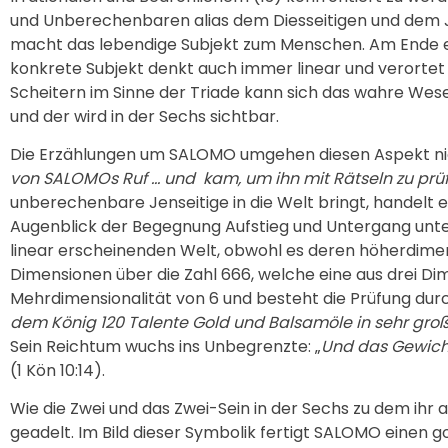
und Unberechenbaren alias dem Diesseitigen und dem Je
macht das lebendige Subjekt zum Menschen. Am Ende ei
konkrete Subjekt denkt auch immer linear und verortet
Scheitern im Sinne der Triade kann sich das wahre Wes
und der wird in der Sechs sichtbar.
Die Erzählungen um SALOMO umgehen diesen Aspekt nicht,
von SALOMOs Ruf … und
kam, um ihn mit Rätseln zu prü
unberechenbare Jenseitige in die Welt bringt, handelt es
Augenblick der Begegnung Aufstieg und Untergang unter 
linear erscheinenden Welt, obwohl es deren höherdimen
Dimensionen über die Zahl 666, welche eine aus drei Di
Mehrdimensionalität von 6 und besteht die Prüfung durc
dem König 120 Talente Gold und Balsamöle in sehr gro
Sein Reichtum wuchs ins Unbegrenzte: „
Und das Gewicht
(1 Kön 10:14).
Wie die Zwei und das Zwei-Sein in der Sechs zu dem ih
geadelt. Im Bild dieser Symbolik fertigt SALOMO einen g