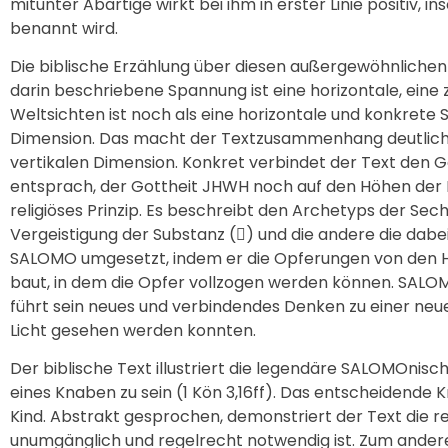
mitunter Abartige wirkt bei ihm in erster Linie positiv, 
benannt wird.
Die biblische Erzählung über diesen außergewöhnlichen 
darin beschriebene Spannung ist eine horizontale, eine
Weltsichten ist noch als eine horizontale und konkrete
Dimension. Das macht der Textzusammenhang deutlich, de
vertikalen Dimension. Konkret verbindet der Text den 
entsprach, der Gottheit JHWH noch auf den Höhen der Be
religiöses Prinzip. Es beschreibt den Archetyps der Sech
Vergeistigung der Substanz (

) und die andere die dabe
SALOMO umgesetzt, indem er die Opferungen von den H
baut, in dem die Opfer vollzogen werden können. SALOMO
führt sein neues und verbindendes Denken zu einer neuen
Licht gesehen werden konnten.
Der biblische Text illustriert die legendäre SALOMOnis
eines Knaben zu sein (1 Kön 3,16ff). Das entscheidende Kr
Kind. Abstrakt gesprochen, demonstriert der Text die r
unumgänglich und regelrecht notwendig ist. Zum andere