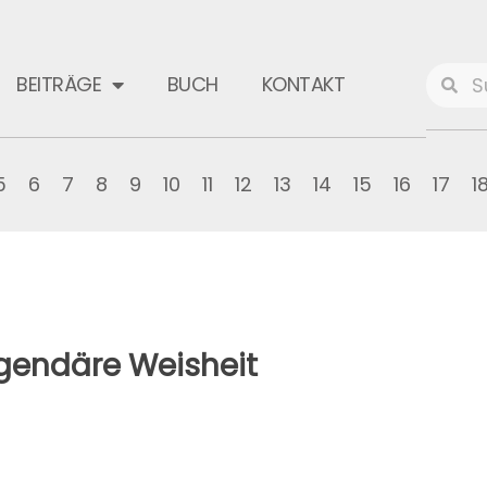
BEITRÄGE
BUCH
KONTAKT
5
6
7
8
9
10
11
12
13
14
15
16
17
1
gendäre Weisheit