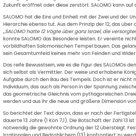
Zukunft eröffnet oder diese zerstört. SALOMO kann auf
SALOMO hat die Eins und Einheit mit der Zwei und der U
Hierarchie ebenso tut. Aus dem Prinzip der 12, das über 
„
SALOMO hatte 12 Vögte über ganz Israel, die versorgte
konnte SALOMO das Besondere leisten. Er vereinte nicht
vorbildhaften Salomonischen Tempel bauen. Das gelang i
sein Gesamtumfeld keines mehr von Feinden und Widersa
Das reife Bewusstsein, wie es die Figur des SALOMOs dem
sich selbst als Vermittler. Der weise und erhabene Köni
Aufgabe durch den Bau des Tempels. Doch ist er nicht n
Individuum, das auch als Person in der Spannung zwisch
das geometrische Gleichnis vom pythagoreischen Drei
werden und aus ihr die neue und größere Dimension von
So berichtet der Text davon, dass er nach der Fertigste
dauerte 13 Jahre (1 Kön 7,1). Die Botschaft der Zahl 13 i
notwendig die gewohnte Ordnung der 12 übersteigt. Fes
Irrationalen und Bedrohlichem (13) konfrontiert zu w