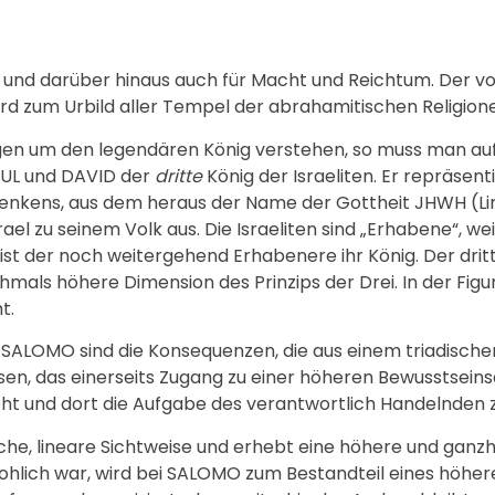
it und darüber hinaus auch für Macht und Reichtum. Der v
rd zum Urbild aller Tempel der abrahamitischen Religion
en um den legendären König verstehen, so muss man auf s
AUL und DAVID der
dritte
König der Israeliten. Er repräsenti
n Denkens, aus dem heraus der Name der Gottheit JHWH (Li
el zu seinem Volk aus. Die Israeliten sind „Erhabene“, weil
ist der noch weitergehend Erhabenere ihr König. Der dri
als höhere Dimension des Prinzips der Drei. In der Fig
t.
ALOMO sind die Konsequenzen, die aus einem triadischen
en, das einerseits Zugang zu einer höheren Bewusstseins
eht und dort die Aufgabe des verantwortlich Handelnden zu
he, lineare Sichtweise und erhebt eine höhere und ganzh
ohlich war, wird bei SALOMO zum Bestandteil eines höhe