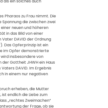
nd als ein solches auch
des Pharaos zu Frau nimmt. Die
ie Spannung die zwischen zwei
e einer neuen und höheren
t in das Bild von einer
en Vater DAVID der Ordnung
 Das Opferprinzip ist ein
 die im Opfer demonstrierte
e wird insbesondere von
n der Gottheit JHWH ein Haus
s Vaters DAVID. Im Ergebnis
ach in einem nur negativen
spruch erheben, die Mutter
, ist endlich die Liebe zum
, dass „rechtes Zweimachen“
antwortung der Frage, ob sie