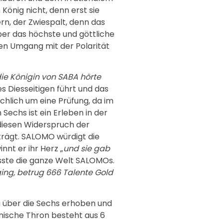
önig nicht, denn erst sie
n, der Zwiespalt, denn das
ber das höchste und göttliche
ten Umgang mit der Polarität
ie Königin von SABA hörte
es Diesseitigen führt und das
ächlich um eine Prüfung, da im
echs ist ein Erleben in der
diesen Widerspruch der
trägt. SALOMO würdigt die
nt er ihr Herz „
und sie gab
fasste die ganze Welt SALOMOs.
ing, betrug 666 Talente Gold
g über die Sechs erhoben und
onische Thron besteht aus 6