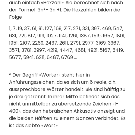
auch einfach «Hexzahl». Sie berechnet sich nach
2
der Formel 3n
– 3n +1. Die Hexzahlen bilden die
Folge
1, 7, 19, 37, 61, 91, 127, 169, 217, 271, 331, 397, 469, 547,
631, 721, 817, 919, 1027, 1141, 1261, 1387, 1519, 1657, 1801,
1951, 2107, 2269, 2437, 2611, 2791, 2977, 3169, 3367,
3571, 3781, 3997, 4219, 4447, 4681, 4921, 5167, 5419,
5677, 5941, 6211, 6487, 6769 …
⁶ Der Begriff «Wörter» steht hier in
Anführungszeichen, da es sich um 6 reale, d.h.
aussprechbare Wörter handelt. Sie sind hälftig zu
je drei getrennt. In ihrer Mitte befindet sich das
nicht unmittelbar zu übersetzende Zeichen «1-
400», das den hebräischen Akkusativ anzeigt und
die beiden Hälften zu einem Ganzen verbindet. Es
ist das siebte «Wort».