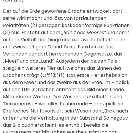
Der auf die Erde geworfene Drache entwickelt dort
seine Wirkmacht und löst, von fortlaufenden
Polaritäten (2) getragen kaskadenförmige Funktionen
(3) aus. Er steht auf dem „
Sand des Meeres“
und somit
auf der Vielfalt der Dinge und auf zweifelbehaftetem
und zwiespältigem Grund. Seine Funktion ist das
Verbinden der dort herrschenden Gegensätze, das
„Meer“ und das „Land“. Aus jedem der beiden Pole
steigt ein weiteres Tier auf, welches das Sinnen des
Drachens trägt (Off 13; 1ff). Das erste Tier erhebt sich
aus dem Meer und das zweite aus der Erde. Im Hinblick
auf den (Ur-)Drachen entsteht das Bild einer Triade.
Mit anderen Worten: Das Wesen des Erdhaften und
Tierischen ist – wie alles Existierende – prinzipiell ein
Dreifaches. Nur favorisiert sein Wesen den „Blick nach
unten“ und die Verhaftung in der Substanz! So negativ
das Bild auch erscheint, es enthält bereits die
Quintessenz der biblischen Weisheit, nämlich das