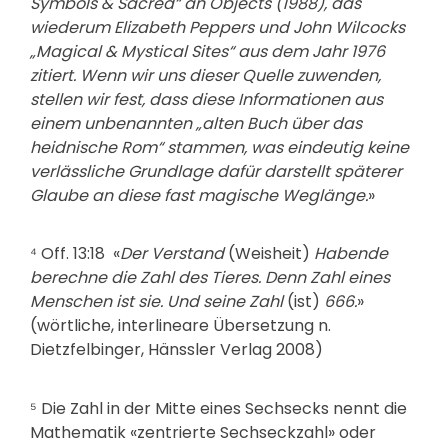
Symbols & Sacred“ an Objects (1988), das
wiederum Elizabeth Peppers und John Wilcocks
„Magical & Mystical Sites“ aus dem Jahr 1976
zitiert. Wenn wir uns dieser Quelle zuwenden,
stellen wir fest, dass diese Informationen aus
einem unbenannten „alten Buch über das
heidnische Rom“ stammen, was eindeutig keine
verlässliche Grundlage dafür darstellt späterer
Glaube an diese fast magische Weglänge.
»
⁴ Off. 13:18 «
Der Verstand
(Weisheit)
Habende
berechne die Zahl des Tieres. Denn Zahl eines
Menschen ist sie. Und seine Zahl
(ist)
666.
»
(wörtliche, interlineare Übersetzung n.
Dietzfelbinger, Hänssler Verlag 2008)
⁵ Die Zahl in der Mitte eines Sechsecks nennt die
Mathematik «zentrierte Sechseckzahl» oder