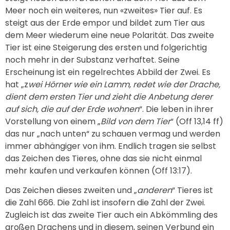
Meer noch ein weiteres, nun «zweites» Tier auf. Es
steigt aus der Erde empor und bildet zum Tier aus
dem Meer wiederum eine neue Polarität. Das zweite
Tier ist eine Steigerung des ersten und folgerichtig
noch mehr in der Substanz verhaftet. Seine
Erscheinung ist ein regelrechtes Abbild der Zwei. Es
hat „z
wei Hörner wie ein Lamm, redet wie der Drache,
dient dem ersten Tier und zieht die Anbetung derer
auf sich, die auf der Erde wohnen
“. Die leben in ihrer
Vorstellung von einem „
Bild von dem Tier
“ (Off 13,14 ff)
das nur „nach unten“ zu schauen vermag und werden
immer abhängiger von ihm. Endlich tragen sie selbst
das Zeichen des Tieres, ohne das sie nicht einmal
mehr kaufen und verkaufen können (Off 13:17).
Das Zeichen dieses zweiten und „
anderen
“ Tieres ist
die Zahl 666. Die Zahl ist insofern die Zahl der Zwei.
Zugleich ist das zweite Tier auch ein Abkömmling des
großen Drachens und in diesem, seinen Verbund ein