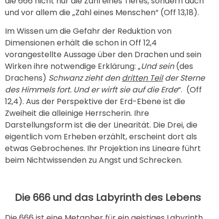
die 666 nicht nur die Zahl eines Tieres, sondern auch
und vor allem die „Zahl eines Menschen“ (Off 13,18).
Im Wissen um die Gefahr der Reduktion von
Dimensionen erhält die schon in Off 12,4
vorangestellte Aussage über den Drachen und sein
Wirken ihre notwendige Erklärung: „
Und sein
(des
Drachens)
Schwanz zieht den
dritten Teil
der Sterne
des Himmels fort. Und er wirft sie auf die Erde
“. (Off
12,4). Aus der Perspektive der Erd-Ebene ist die
Zweiheit die alleinige Herrscherin. Ihre
Darstellungsform ist die der Linearität. Die Drei, die
eigentlich vom Erheben erzählt, erscheint dort als
etwas Gebrochenes. Ihr Projektion ins Lineare führt
beim Nichtwissenden zu Angst und Schrecken.
Die 666 und das Labyrinth des Lebens
Die 666 ist eine Metapher für ein geistiges Labyrinth,