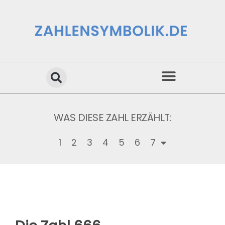
WAS DIESE ZAHL ERZÄHLT:
1
2
3
4
5
6
7