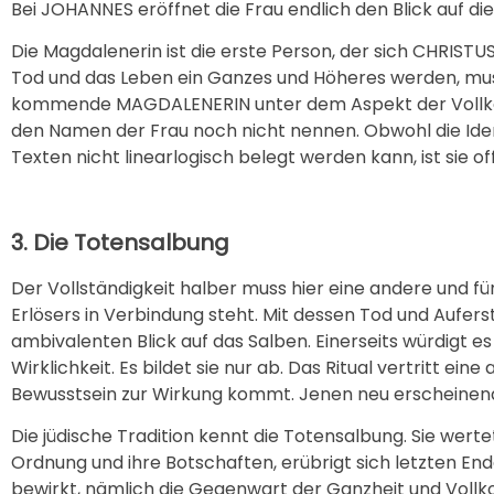
Bei JOHANNES eröffnet die Frau endlich den Blick auf die w
Die Magdalenerin ist die erste Person, der sich CHRISTU
Tod und das Leben ein Ganzes und Höheres werden, mus
kommende MAGDALENERIN unter dem Aspekt der Vollkomm
den Namen der Frau noch nicht nennen. Obwohl die Ide
Texten nicht linearlogisch belegt werden kann, ist sie o
3. Die Totensalbung
Der Vollständigkeit halber muss hier eine andere und f
Erlösers in Verbindung steht. Mit dessen Tod und Aufers
ambivalenten Blick auf das Salben. Einerseits würdigt es d
Wirklichkeit. Es bildet sie nur ab. Das Ritual vertritt ei
Bewusstsein zur Wirkung kommt. Jenen neu erscheinende
Die jüdische Tradition kennt die Totensalbung. Sie werte
Ordnung und ihre Botschaften, erübrigt sich letzten End
bewirkt, nämlich die Gegenwart der Ganzheit und Vollko