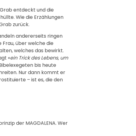
e Grab entdeckt und die
hüllte. Wie die Erzählungen
 Grab zurück.
andeln andererseits ringen
e Frau, über welche die
alten, welches das bewirkt.
agt «
ein Trick des Lebens, um
 Bibelexegeten bis heute
hreiten. Nur dann kommt er
tituierte – ist es, die den
kprinzip der MAGDALENA. Wer