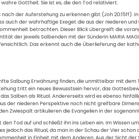
ahre Gottheit. Sie ist es, die den Tod relativiert.
S nach der Auferstehung zu erkennen gibt (Joh 20:15ff). I
s auch der wahrhaftige Exeget die aus der niederen un
enheit betrachten. Dieser Blick übergreift die vorang
ntität der jeweils Salbenden mit der Sünderin MARIA M
ffensichtlich. Das erkennt auch die Überlieferung der kath
ünfte Salbung Erwähnung finden, die unmittelbar mit dem
tehung tritt ein neues Bewusstsein hervor, das Gottesbewu
as Salben als Ritual. Andererseits wird es ebenso hinfällig
ne aus der niederen Perspektive noch nicht greifbare Dimens
n Zwiespalt artikulieren die Evangelien in der sogenan
t den Tod auf und schließt ihn ins Leben ein. Im Wissen um
es jedoch das Ritual, da man in der Schau der Vier schon
mmenheit in Einheit mit dem Anderen. Aus der Sicht der 