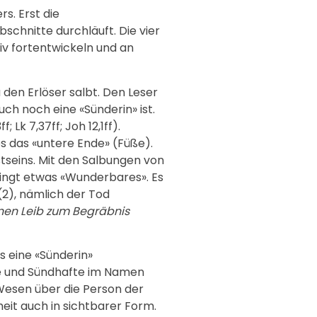
s. Erst die
chnitte durchläuft. Die vier
iv fortentwickeln und an
den Erlöser salbt. Den Leser
uch noch eine «Sünderin» ist.
Lk 7,37ff; Joh 12,1ff).
s das «untere Ende» (Füße).
tseins. Mit den Salbungen von
ringt etwas «Wunderbares». Es
(2), nämlich der Tod
inen Leib zum Begräbnis
 eine «Sünderin»
te und Sündhafte im Namen
Wesen über die Person der
eit auch in sichtbarer Form.