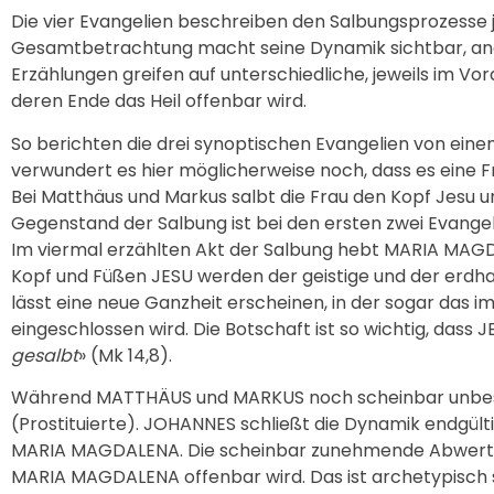
Die vier Evangelien beschreiben den Salbungsprozesse je
Gesamtbetrachtung macht seine Dynamik sichtbar, analo
Erzählungen greifen auf unterschiedliche, jeweils im Vo
deren Ende das Heil offenbar wird.
So berichten die drei synoptischen Evangelien von eine
verwundert es hier möglicherweise noch, dass es eine Fra
Bei Matthäus und Markus salbt die Frau den Kopf Jesu und 
Gegenstand der Salbung ist bei den ersten zwei Evangel
Im viermal erzählten Akt der Salbung hebt MARIA MAGDA
Kopf und Füßen JESU werden der geistige und der erdha
lässt eine neue Ganzheit erscheinen, in der sogar das 
eingeschlossen wird. Die Botschaft ist so wichtig, dass J
gesalbt
» (Mk 14,8).
Während MATTHÄUS und MARKUS noch scheinbar unbestimm
(Prostituierte). JOHANNES schließt die Dynamik endgü
MARIA MAGDALENA. Die scheinbar zunehmende Abwertung g
MARIA MAGDALENA offenbar wird. Das ist archetypisch st