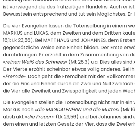
ist vorwiegend die des frühzeitigen Handelns. Auch er i
Bewusstsein entsprechend und tut sein Möglichstes. Er 
Die vier Evangelien lassen die Totensalbung in einem w
MARKUS und LUKAS, dem Zweiten und dem Dritten kaufe
16,1; Lk 23,56). Bei MATTHÄUS und JOHANNES, dem Ersten 
gegensätzliche Weise eine Einheit bilden. Der Erste erwä
durchdrungen. Er erzählt in dem Zusammenhang von de
«
reinen Weiß des Schnees
» (Mt 28,3) u.a. Dies alles si
Der Vierte erzählt scheinbar etwas völlig anderes. Bei i
«
Fremde
». Doch geht die Fremdheit mit der Vollkommen
der die Eins und Einheit durch die Zwei und Null zweifac
die Vier alle Zweiheit und Zwiespältigkeit und jeden Wech
Die Evangelien stellen die Totensalbung nicht nur in ein
Markus noch «
die MAGDALENERIN und die Mutter
» (Mk 1
abstrakt «
die Frauen
» (Lk 23,56) und bei Johannes sind 
dem einen und letzten Gesetz der Vier, dass die Zwei er