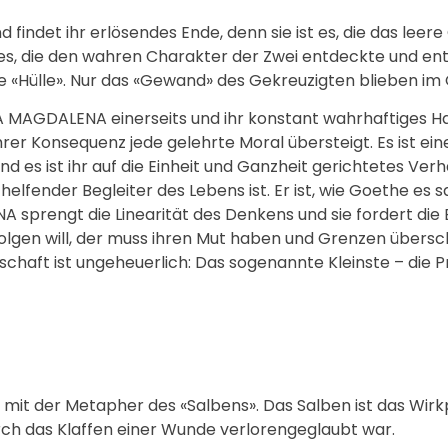
findet ihr erlösendes Ende, denn sie ist es, die das leer
 es, die den wahren Charakter der Zwei entdeckte und ent
ie «Hülle». Nur das «Gewand» des Gekreuzigten blieben im
RIA MAGDALENA einerseits und ihr konstant wahrhaftiges H
ihrer Konsequenz jede gelehrte Moral übersteigt. Es ist ein
 es ist ihr auf die Einheit und Ganzheit gerichtetes Verh
lfender Begleiter des Lebens ist. Er ist, wie Goethe es s
A sprengt die Linearität des Denkens und sie fordert die
olgen will, der muss ihren Mut haben und Grenzen übersc
aft ist ungeheuerlich: Das sogenannte Kleinste – die Pros
it der Metapher des «Salbens». Das Salben ist das Wir
 durch das Klaffen einer Wunde verlorengeglaubt war.