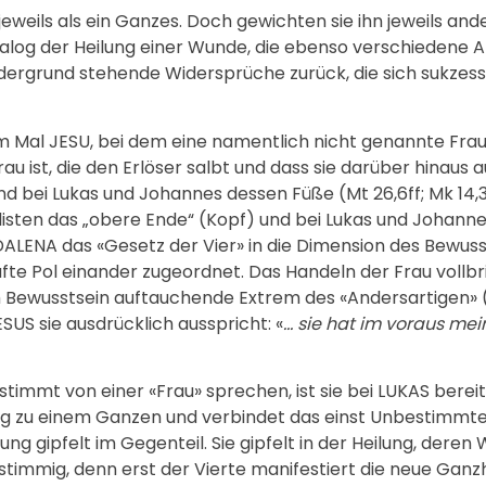
weils als ein Ganzes. Doch gewichten sie ihn jeweils ander
g der Heilung einer Wunde, die ebenso verschiedene Abs
rdergrund stehende Widersprüche zurück, die sich sukzess
m Mal JESU, bei dem eine namentlich nicht genannte Frau 
u ist, die den Erlöser salbt und dass sie darüber hinaus a
bei Lukas und Johannes dessen Füße (Mt 26,6ff; Mk 14,3ff; 
isten das „obere Ende“ (Kopf) und bei Lukas und Johanne
LENA das «Gesetz der Vier» in die Dimension des Bewuss
fte Pol einander zugeordnet. Das Handeln der Frau vollb
im Bewusstsein auftauchende Extrem des «Andersartigen» 
ESUS sie ausdrücklich ausspricht: «
… sie hat im voraus me
t von einer «Frau» sprechen, ist sie bei LUKAS bereits
ltig zu einem Ganzen und verbindet das einst Unbestimm
ipfelt im Gegenteil. Sie gipfelt in der Heilung, deren 
immig, denn erst der Vierte manifestiert die neue Ganzh