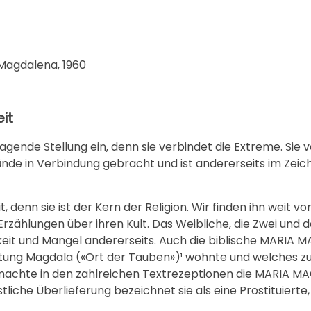
Magdalena, 1960
it
nde Stellung ein, denn sie verbindet die Extreme. Sie 
 Sünde in Verbindung gebracht und ist andererseits im Zei
 denn sie ist der Kern der Religion. Wir finden ihn weit vo
 Erzählungen über ihren Kult. Das Weibliche, die Zwei und
igkeit und Mangel andererseits. Auch die biblische MARI
stung Magdala («Ort der Tauben»)¹ wohnte und welches z
achte in den zahlreichen Textrezeptionen die MARIA M
liche Überlieferung bezeichnet sie als eine Prostituierte,