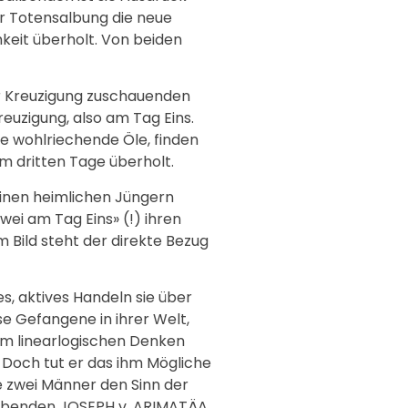
r Totensalbung die neue
hkeit überholt. Von beiden
er Kreuzigung zuschauenden
uzigung, also am Tag Eins.
e wohlriechende Öle, finden
am dritten Tage überholt.
inen heimlichen Jüngern
ei am Tag Eins» (!) ihren
m Bild steht der direkte Bezug
s, aktives Handeln sie über
e Gefangene in ihrer Welt,
 im linearlogischen Denken
. Doch tut er das ihm Mögliche
e zwei Männer den Sinn der
tsalbenden JOSEPH v. ARIMATÄA