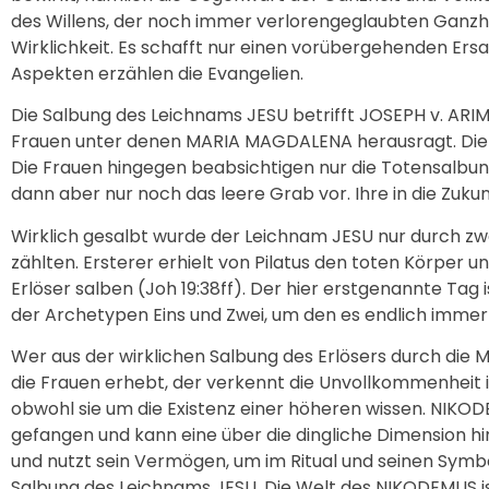
des Willens, der noch immer verlorengeglaubten Ganzh
Wirklichkeit. Es schafft nur einen vorübergehenden Ersa
Aspekten erzählen die Evangelien.
Die Salbung des Leichnams JESU betrifft JOSEPH v. AR
Frauen unter denen MARIA MAGDALENA herausragt. Die z
Die Frauen hingegen beabsichtigen nur die Totensalbun
dann aber nur noch das leere Grab vor. Ihre in die Zukun
Wirklich gesalbt wurde der Leichnam JESU nur durch z
zählten. Ersterer erhielt von Pilatus den toten Körper
Erlöser salben (Joh 19:38ff). Der hier erstgenannte Tag 
der Archetypen Eins und Zwei, um den es endlich immer
Wer aus der wirklichen Salbung des Erlösers durch die M
die Frauen erhebt, der verkennt die Unvollkommenheit i
obwohl sie um die Existenz einer höheren wissen. NIKODE
gefangen und kann eine über die dingliche Dimension hin
und nutzt sein Vermögen, um im Ritual und seinen Symb
Salbung des Leichnams JESU. Die Welt des NIKODEMUS is