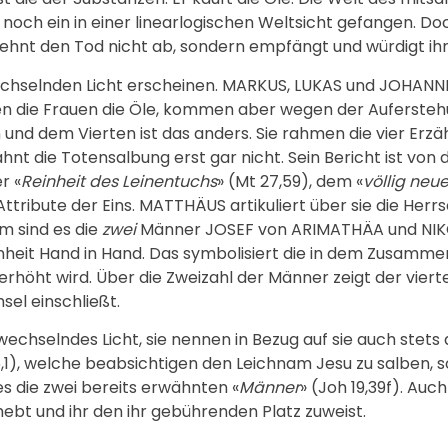
st noch ein in einer linearlogischen Weltsicht gefangen. 
lehnt den Tod nicht ab, sondern empfängt und würdigt ihn
echselnden Licht erscheinen. MARKUS, LUKAS und JOHANNES
n die Frauen die Öle, kommen aber wegen der Auferstehu
und dem Vierten ist das anders. Sie rahmen die vier Erzä
hnt die Totensalbung erst gar nicht. Sein Bericht ist von 
r «
Reinheit des Leinentuchs
» (Mt 27,59), dem «
völlig neu
nd Attribute der Eins. MATTHÄUS artikuliert über sie die He
hm sind es die
zwei
Männer JOSEF von ARIMATHÄA und NIKOD
heit Hand in Hand. Das symbolisiert die in dem Zusamme
h erhöht wird. Über die Zweizahl der Männer zeigt der vie
sel einschließt.
 wechselndes Licht, sie nennen in Bezug auf sie auch stets 
6,1), welche beabsichtigen den Leichnam Jesu zu salben, so
es die zwei bereits erwähnten «
Männer
» (Joh 19,39f). Auc
hebt und ihr den ihr gebührenden Platz zuweist.