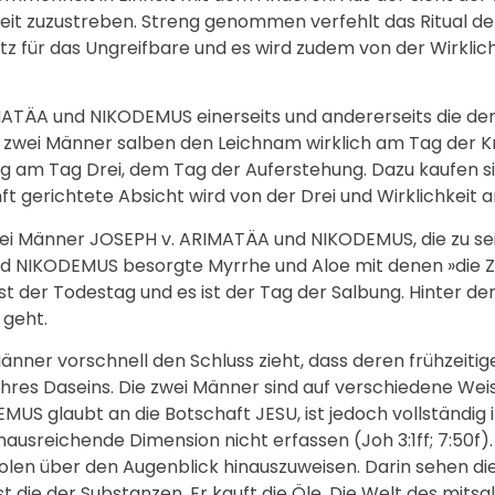
eit zuzustreben. Streng genommen verfehlt das Ritual de
tz für das Ungreifbare und es wird zudem von der Wirklic
IMATÄA und NIKODEMUS einerseits und andererseits die d
wei Männer salben den Leichnam wirklich am Tag der Kre
g am Tag Drei, dem Tag der Auferstehung. Dazu kaufen si
ft gerichtete Absicht wird von der Drei und Wirklichkeit 
wei Männer JOSEPH v. ARIMATÄA und NIKODEMUS, die zu se
 und NIKODEMUS besorgte Myrrhe und Aloe mit denen »die Zw
ist der Todestag und es ist der Tag der Salbung. Hinter de
 geht.
änner vorschnell den Schluss zieht, dass deren frühzeitige
hres Daseins. Die zwei Männer sind auf verschiedene Weis
MUS glaubt an die Botschaft JESU, ist jedoch vollständig
ausreichende Dimension nicht erfassen (Joh 3:1ff; 7:50f)
olen über den Augenblick hinauszuweisen. Darin sehen di
t die der Substanzen. Er kauft die Öle. Die Welt des mi