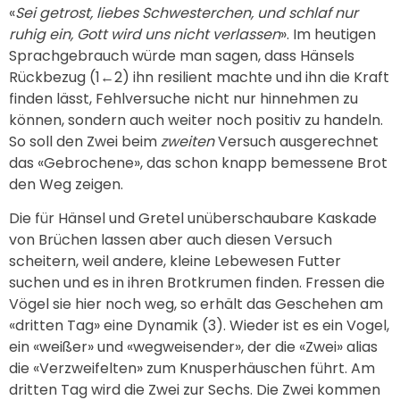
«
Sei getrost, liebes Schwesterchen, und schlaf nur
ruhig ein, Gott wird uns nicht verlassen
». Im heutigen
Sprachgebrauch würde man sagen, dass Hänsels
Rückbezug (1←2) ihn resilient machte und ihn die Kraft
finden lässt, Fehlversuche nicht nur hinnehmen zu
können, sondern auch weiter noch positiv zu handeln.
So soll den Zwei beim
zweiten
Versuch ausgerechnet
das «Gebrochene», das schon knapp bemessene Brot
den Weg zeigen.
Die für Hänsel und Gretel unüberschaubare Kaskade
von Brüchen lassen aber auch diesen Versuch
scheitern, weil andere, kleine Lebewesen Futter
suchen und es in ihren Brotkrumen finden. Fressen die
Vögel sie hier noch weg, so erhält das Geschehen am
«dritten Tag» eine Dynamik (3). Wieder ist es ein Vogel,
ein «weißer» und «wegweisender», der die «Zwei» alias
die «Verzweifelten» zum Knusperhäuschen führt. Am
dritten Tag wird die Zwei zur Sechs. Die Zwei kommen