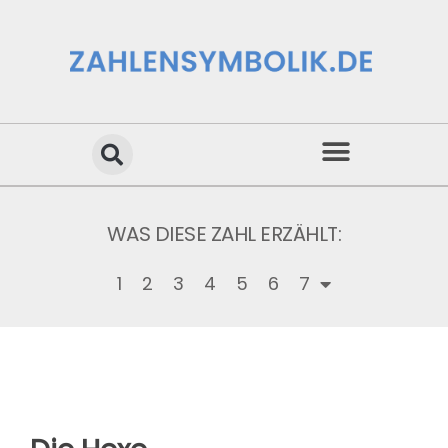
WAS DIESE ZAHL ERZÄHLT:
1
2
3
4
5
6
7