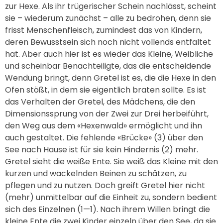
zur Hexe. Als ihr trügerischer Schein nachlässt, scheint
sie – wiederum zunächst – alle zu bedrohen, denn sie
frisst Menschenfleisch, zumindest das von Kindern,
deren Bewusstsein sich noch nicht vollends entfaltet
hat. Aber auch hier ist es wieder das Kleine, Weibliche
und scheinbar Benachteiligte, das die entscheidende
Wendung bringt, denn Gretel ist es, die die Hexe in den
Ofen stößt, in dem sie eigentlich braten sollte. Es ist
das Verhalten der Gretel, des Mädchens, die den
Dimensionssprung von der Zwei zur Drei herbeiführt,
den Weg aus dem «Hexenwald» ermöglicht und ihn
auch gestaltet. Die fehlende «Brücke» (3) über den
See nach Hause ist für sie kein Hindernis (2) mehr.
Gretel sieht die weiße Ente. Sie weiß das Kleine mit den
kurzen und wackelnden Beinen zu schätzen, zu
pflegen und zu nutzen. Doch greift Gretel hier nicht
(mehr) unmittelbar auf die Einheit zu, sondern bedient
sich des Einzelnen (1—1). Nach ihrem Willen bringt die
kleine Ente die zwei Kinder einzeln über den See, da sie