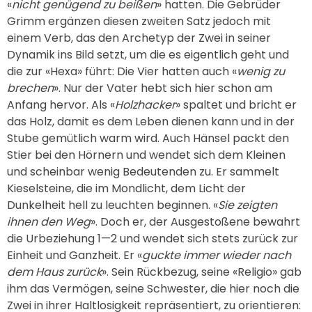
«
nicht genügend zu beißen
» hatten. Die Gebrüder
Grimm ergänzen diesen zweiten Satz jedoch mit
einem Verb, das den Archetyp der Zwei in seiner
Dynamik ins Bild setzt, um die es eigentlich geht und
die zur «Hexa» führt: Die Vier hatten auch «
wenig zu
brechen
». Nur der Vater hebt sich hier schon am
Anfang hervor. Als «
Holzhacker
» spaltet und bricht er
das Holz, damit es dem Leben dienen kann und in der
Stube gemütlich warm wird. Auch Hänsel packt den
Stier bei den Hörnern und wendet sich dem Kleinen
und scheinbar wenig Bedeutenden zu. Er sammelt
Kieselsteine, die im Mondlicht, dem Licht der
Dunkelheit hell zu leuchten beginnen. «
Sie zeigten
ihnen den Weg
». Doch er, der Ausgestoßene bewahrt
die Urbeziehung 1—2 und wendet sich stets zurück zur
Einheit und Ganzheit. Er «
guckte
immer wieder nach
dem Haus zurück
». Sein Rückbezug, seine «Religio» gab
ihm das Vermögen, seine Schwester, die hier noch die
Zwei in ihrer Haltlosigkeit repräsentiert, zu orientieren: